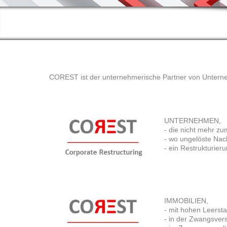
COREST ist der unternehmerische Partner von Unterneh
UNTERNEHMEN,
- die nicht mehr z
- wo ungelöste Nac
- ein Restrukturier
IMMOBILIEN,
- mit hohen Leerst
- in der Zwangsver